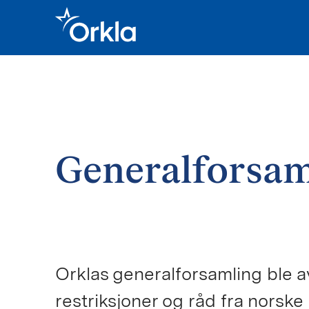
Go to frontpage
General­forsa
Orklas generalforsamling ble avh
restriksjoner og råd fra norske