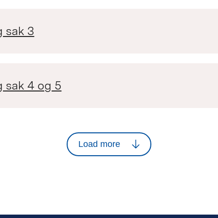
g sak 3
g sak 4 og 5
Load more