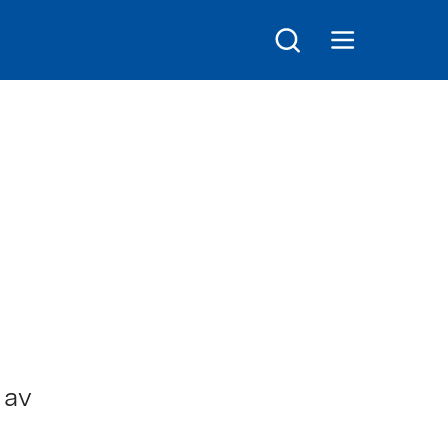
Søk
Åpne hovedmeny
 av