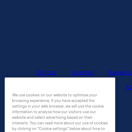
Om oss
Investor
Bærekra
Ko
We use cookies on our website to optimise your
browsing experience. If you have accepted the
settings in your web browser, we will use the cookie
information to analyse how our visitors use our
website and select advertising based on their
interests. You can read more about our use of cookies
by clicking on "Cookie settings" below about how to