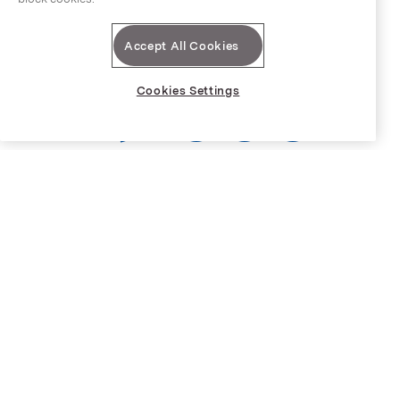
porteføljeselskaper
Accept All Cookies
19 000
Cookies Settings
ca. ansatte
70,7
Omsetning i mrd