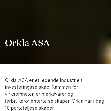
Orkla ASA
Orkla ASA er et ledende industrielt
investeringsselskap. Rammen for
virksomheten er merkevarer og
forbrukerorienterte selskaper. Orkla har i dag
10 porteføljeselskaper.